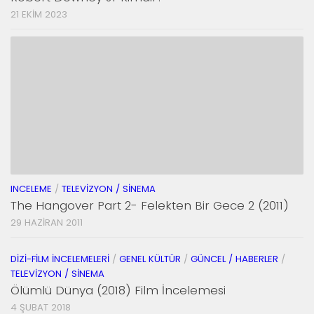
21 EKIM 2023
INCELEME
/
TELEVIZYON / SINEMA
The Hangover Part 2- Felekten Bir Gece 2 (2011)
29 HAZIRAN 2011
DIZI-FILM İNCELEMELERI
/
GENEL KÜLTÜR
/
GÜNCEL / HABERLER
/
TELEVIZYON / SINEMA
Ölümlü Dünya (2018) Film İncelemesi
4 ŞUBAT 2018