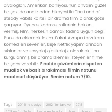
diyalogları, Amerikan banliyösünun ahvalini güzel
bir şekilde analiz eden hikayesi ile The Land of
Steady Habits kaliteli bir drama filmi olarak göze
çarpıyor. Oyuncu kadrosu rollerinin hakkını
vermiş. Film, herkesin damak tadına uygun değil.
Bunu da eklemek lazım. Fakat Avrupa tarzı kara
komedileri sevenler, klişe Netflix yapımlarından
sıkılanlar ve sosyolojik/psikolojik olarak akıllıca
kurgulanmış bir drama izlemek isteyenler filme
bir şans verebilir.
Finalde çözümlerin nispeten
muallak ve basit bırakılması filmin notunu
maalesef düşürüyor
.
Benim notum 7/10.
Tags:
2011 film tavsiye
2012 film tavsiye
2018
2018 netflix filmleri
ben mendelsohn
dram
drama
eleştiri