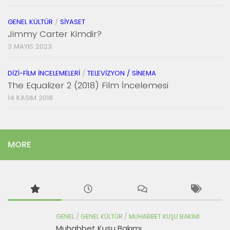
GENEL KÜLTÜR
/
SIYASET
Jimmy Carter Kimdir?
3 MAYIS 2023
DIZI-FILM İNCELEMELERI
/
TELEVIZYON / SINEMA
The Equalizer 2 (2018) Film İncelemesi
14 KASIM 2018
MORE
GENEL
/
GENEL KÜLTÜR
/
MUHABBET KUŞU BAKIMI
Muhabbet Kuşu Bakımı