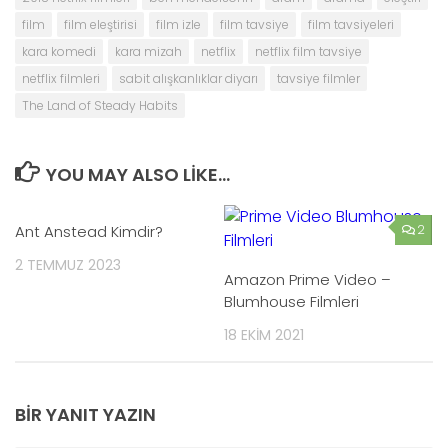
film
film eleştirisi
film izle
film tavsiye
film tavsiyeleri
kara komedi
kara mizah
netflix
netflix film tavsiye
netflix filmleri
sabit alışkanlıklar diyarı
tavsiye filmler
The Land of Steady Habits
YOU MAY ALSO LIKE...
Ant Anstead Kimdir?
1
2
2 TEMMUZ 2023
Amazon Prime Video –
Blumhouse Filmleri
18 EKIM 2021
BIR YANIT YAZIN