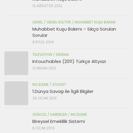
12 AĞUSTOS 2012
GENEL
/
GENEL KÜLTÜR
/
MUHABBET KUŞU BAKIMI
Muhabbet Kuşu Bakımı – Sıkça Sorulan
Sorular
9 EYLÜL 2014
TELEVIZYON / SINEMA
Intouchables (2011) Türkçe Altyazı
21 NISAN 2012
INCELEME
/
SIYASET
1.Dünya Savaşı ile İlgili Bilgiler
30 OCAK 2012
GÜNCEL / HABERLER
/
INCELEME
Bireysel Emeklilik Sistemi
6 OCAK 2013