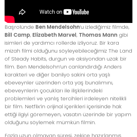
Başrolünde
Ben Mendelsohn
‘u izlediğimiz filmde,
Bill Camp
,
Elizabeth Marvel
,
Thomas Mann
gibi
isimleri de yardımcı rollerde izliyoruz. Bir kara
mizah filmi olduğunu söyleyebileceğimiz The Land
of Steady Habits, durgun ve aksiyondan uzak bir
film. Ben Mendelsohn’un canlandırdığı Anders
karakteri ve diğer banliyo sakini orta yaşlı
ebeveynler üzerinden orta yaş bunalımını,
ebeveynlerin çocukları ile ilişkilerindeki
problemleri ve yanlış tercihleri irdeleyen nitelikli
bir film. Netflix’in orijinal içerikleri içerisinde hak
ettiği ilgiyi göremeyen, vasatın üzerinde bir yapım
olduğunu söylemek mümkün filmin.
Fazla uzun olmayan süresi, zekice hazırlanmış