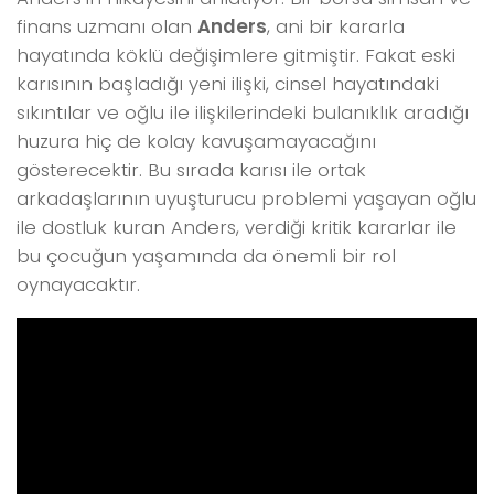
finans uzmanı olan
Anders
, ani bir kararla
hayatında köklü değişimlere gitmiştir. Fakat eski
karısının başladığı yeni ilişki, cinsel hayatındaki
sıkıntılar ve oğlu ile ilişkilerindeki bulanıklık aradığı
huzura hiç de kolay kavuşamayacağını
gösterecektir. Bu sırada karısı ile ortak
arkadaşlarının uyuşturucu problemi yaşayan oğlu
ile dostluk kuran Anders, verdiği kritik kararlar ile
bu çocuğun yaşamında da önemli bir rol
oynayacaktır.