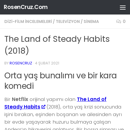
RosenCruz.Com
Skip to content
DIZI-FILM İNCELEMELERI
/
TELEVIZYON / SINEMA
0
The Land of Steady Habits
(2018)
BY
ROSENCRUZ
·
4 ŞUBAT 2021
Orta yaş bunalımı ve bir kara
komedi
Bir
Netflix
orijinal yapımı olan
The Land of
Steady Habits
(2018), orta yaş krizi sonucunda
işini bırakan, eşinden boşanan ve ailesinden ayrı
bir evde yaşayarak huzuru bulmaya çalışan
Anders’ın hikayesini anlatıyor. Bir borsa simsarı ve