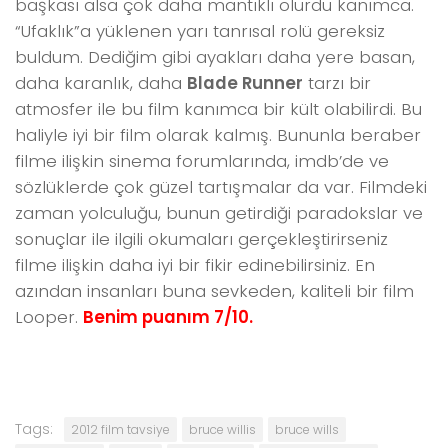
başkası alsa çok daha mantıklı olurdu kanımca.
“Ufaklık”a yüklenen yarı tanrısal rolü gereksiz
buldum. Dediğim gibi ayakları daha yere basan,
daha karanlık, daha
Blade Runner
tarzı bir
atmosfer ile bu film kanımca bir kült olabilirdi. Bu
haliyle iyi bir film olarak kalmış. Bununla beraber
filme ilişkin sinema forumlarında, imdb’de ve
sözlüklerde çok güzel tartışmalar da var. Filmdeki
zaman yolculuğu, bunun getirdiği paradokslar ve
sonuçlar ile ilgili okumaları gerçekleştirirseniz
filme ilişkin daha iyi bir fikir edinebilirsiniz. En
azından insanları buna sevkeden, kaliteli bir film
Looper.
Benim puanım 7/10.
Tags:
2012 film tavsiye
bruce willis
bruce wills