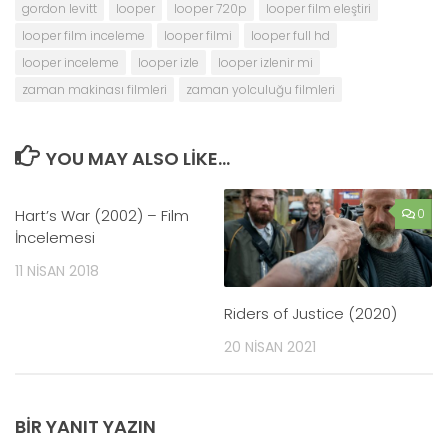
gordon levitt
looper
looper 720p
looper film eleştiri
looper film inceleme
looper filmi
looper full hd
looper inceleme
looper izle
looper izlenir mi
zaman makinası filmleri
zaman yolculuğu filmleri
YOU MAY ALSO LIKE...
Hart’s War (2002) – Film
0
0
İncelemesi
11 NISAN 2018
Riders of Justice (2020)
20 NISAN 2021
BIR YANIT YAZIN