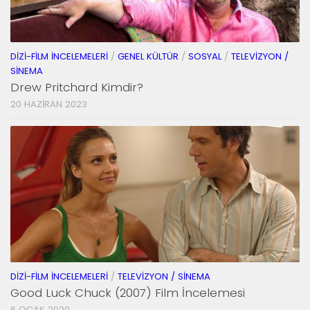
DIZI-FILM İNCELEMELERI
/
GENEL KÜLTÜR
/
SOSYAL
/
TELEVIZYON /
SINEMA
Drew Pritchard Kimdir?
20 HAZIRAN 2023
DIZI-FILM İNCELEMELERI
/
TELEVIZYON / SINEMA
Good Luck Chuck (2007) Film İncelemesi
6 OCAK 2020