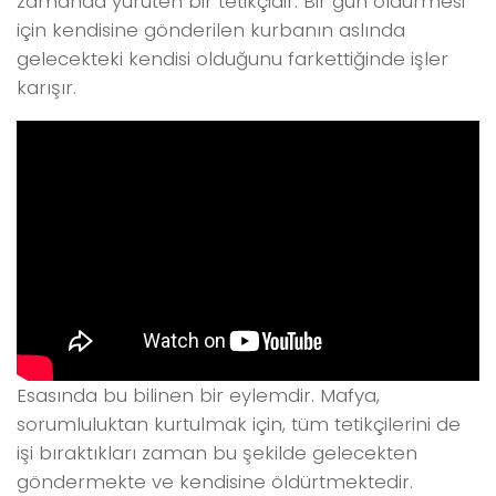
zamanda yürüten bir tetikçidir. Bir gün öldürmesi
için kendisine gönderilen kurbanın aslında
gelecekteki kendisi olduğunu farkettiğinde işler
karışır.
Esasında bu bilinen bir eylemdir. Mafya,
sorumluluktan kurtulmak için, tüm tetikçilerini de
işi bıraktıkları zaman bu şekilde gelecekten
göndermekte ve kendisine öldürtmektedir.