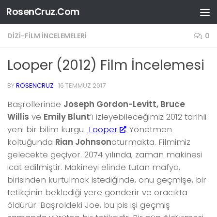
RosenCruz.Com
Skip to content
DIZI-FILM İNCELEMELERI
0
Looper (2012) Film İncelemesi
BY
ROSENCRUZ
·
16 TEMMUZ 2017
Başrollerinde
Joseph Gordon-Levitt, Bruce
Willis
ve
Emily Blunt
‘ı izleyebileceğimiz 2012 tarihli
yeni bir bilim kurgu
Looper
. Yönetmen
koltuğunda
Rian Johnson
oturmakta. Filmimiz
gelecekte geçiyor. 2074 yılında, zaman makinesi
icat edilmiştir. Makineyi elinde tutan mafya,
birisinden kurtulmak istediğinde, onu geçmişe, bir
tetikçinin beklediği yere gönderir ve oracıkta
öldürür. Başroldeki Joe, bu pis işi geçmiş