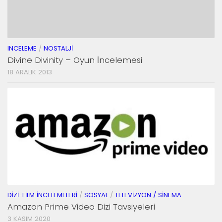
INCELEME
/
NOSTALJI
Divine Divinity – Oyun İncelemesi
18 ARALIK 2013
DIZI-FILM İNCELEMELERI
/
SOSYAL
/
TELEVIZYON / SINEMA
Amazon Prime Video Dizi Tavsiyeleri
3 KASIM 2020