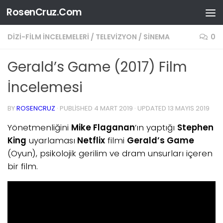
RosenCruz.Com
Skip to content
DIZI-FILM İNCELEMELERI
/
TELEVIZYON / SINEMA
0
Gerald’s Game (2017) Film
İncelemesi
BY
ROSENCRUZ
· PUBLISHED
4 MART 2019
· UPDATED
13 MAYIS 2019
Yönetmenliğini
Mike Flaganan
’ın yaptığı
Stephen
King
uyarlaması
Netflix
filmi
Gerald’s Game
(Oyun), psikolojik gerilim ve dram unsurları içeren
bir film.