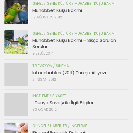
GENEL
/
GENEL KÜLTÜR
/
MUHABBET KUŞU BAKIMI
Muhabbet Kuşu Bakımı
12 AĞUSTOS 2012
GENEL
/
GENEL KÜLTÜR
/
MUHABBET KUŞU BAKIMI
Muhabbet Kuşu Bakımı – Sıkça Sorulan
Sorular
9 EYLÜL 2014
TELEVIZYON / SINEMA
Intouchables (2011) Türkçe Altyazı
21 NISAN 2012
INCELEME
/
SIYASET
1.Dünya Savaşı ile İlgili Bilgiler
30 OCAK 2012
GÜNCEL / HABERLER
/
INCELEME
Bireysel Emeklilik Sistemi