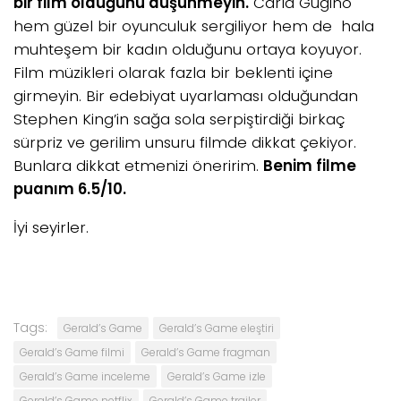
bir film olduğunu düşünmeyin.
Carla Gugino
hem güzel bir oyunculuk sergiliyor hem de hala
muhteşem bir kadın olduğunu ortaya koyuyor.
Film müzikleri olarak fazla bir beklenti içine
girmeyin. Bir edebiyat uyarlaması olduğundan
Stephen King’in sağa sola serpiştirdiği birkaç
sürpriz ve gerilim unsuru filmde dikkat çekiyor.
Bunlara dikkat etmenizi öneririm.
Benim filme
puanım 6.5/10.
İyi seyirler.
Tags:
Gerald’s Game
Gerald’s Game eleştiri
Gerald’s Game filmi
Gerald’s Game fragman
Gerald’s Game inceleme
Gerald’s Game izle
Gerald’s Game netflix
Gerald’s Game trailer