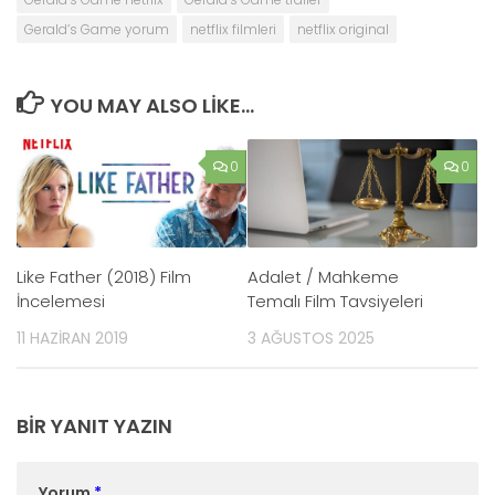
Gerald’s Game yorum
netflix filmleri
netflix original
YOU MAY ALSO LIKE...
0
0
Like Father (2018) Film
Adalet / Mahkeme
İncelemesi
Temalı Film Tavsiyeleri
11 HAZIRAN 2019
3 AĞUSTOS 2025
BIR YANIT YAZIN
Yorum
*