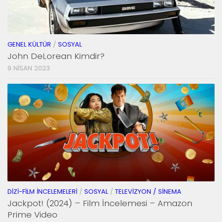
GENEL KÜLTÜR
/
SOSYAL
John DeLorean Kimdir?
9 NISAN 2023
DIZI-FILM İNCELEMELERI
/
SOSYAL
/
TELEVIZYON / SINEMA
Jackpot! (2024) – Film İncelemesi – Amazon
Prime Video