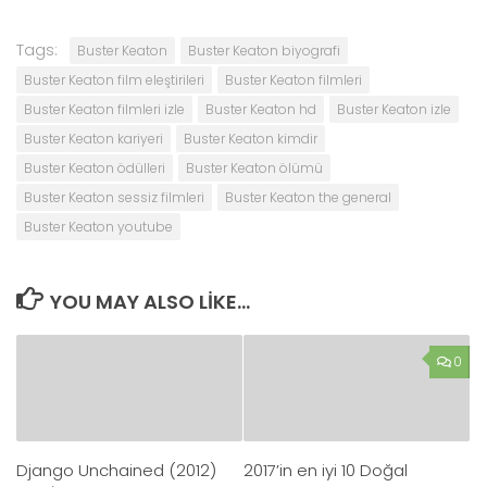
Tags:
Buster Keaton
Buster Keaton biyografi
Buster Keaton film eleştirileri
Buster Keaton filmleri
Buster Keaton filmleri izle
Buster Keaton hd
Buster Keaton izle
Buster Keaton kariyeri
Buster Keaton kimdir
Buster Keaton ödülleri
Buster Keaton ölümü
Buster Keaton sessiz filmleri
Buster Keaton the general
Buster Keaton youtube
YOU MAY ALSO LIKE...
0
Django Unchained (2012)
2017’in en iyi 10 Doğal