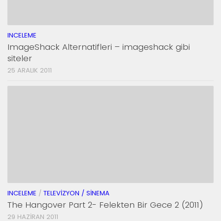
INCELEME
ImageShack Alternatifleri – imageshack gibi
siteler
25 ARALIK 2011
INCELEME
/
TELEVIZYON / SINEMA
The Hangover Part 2- Felekten Bir Gece 2 (2011)
29 HAZIRAN 2011