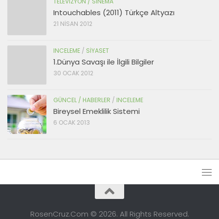
TELEVIZYON / SINEMA
Intouchables (2011) Türkçe Altyazı
21 NISAN 2012
INCELEME
/
SIYASET
1.Dünya Savaşı ile İlgili Bilgiler
30 OCAK 2012
GÜNCEL / HABERLER
/
INCELEME
Bireysel Emeklilik Sistemi
6 OCAK 2013
RosenCruz.Com © 2026. All Rights Reserved.