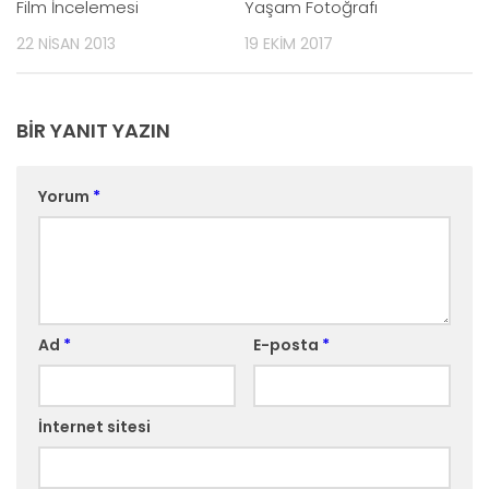
Film İncelemesi
Yaşam Fotoğrafı
22 NISAN 2013
19 EKIM 2017
BIR YANIT YAZIN
Yorum
*
Ad
*
E-posta
*
İnternet sitesi