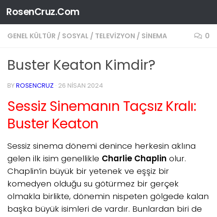
RosenCruz.Com
Skip to content
GENEL KÜLTÜR
/
SOSYAL
/
TELEVIZYON / SINEMA
0
Buster Keaton Kimdir?
BY
ROSENCRUZ
·
26 NISAN 2024
Sessiz Sinemanın Taçsız Kralı:
Buster Keaton
Sessiz sinema dönemi denince herkesin aklına
gelen ilk isim genellikle
Charlie Chaplin
olur.
Chaplin’in büyük bir yetenek ve eşşiz bir
komedyen olduğu su götürmez bir gerçek
olmakla birlikte, dönemin nispeten gölgede kalan
başka büyük isimleri de vardır. Bunlardan biri de